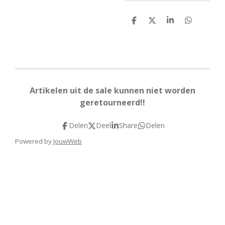
D
D
S
D
e
e
h
e
l
e
a
l
e
l
r
e
n
e
n
Artikelen uit de sale kunnen niet worden
geretourneerd!!
Delen
Deel
Share
Delen
Powered by
JouwWeb