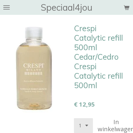
Speciaal4jou
Ga
direct
naar
Crespi
de
hoofdinhoud
Catalytic refill
500ml
Cedar/Cedro
Crespi
Catalytic refill
500ml
€ 12,95
In
winkelwage