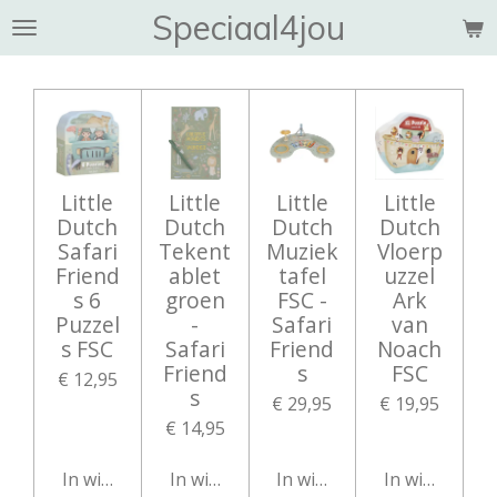
Speciaal4jou
Ga
direct
naar
de
hoofdinhoud
Little
Little
Little
Little
Dutch
Dutch
Dutch
Dutch
Safari
Tekent
Muziek
Vloerp
Friend
ablet
tafel
uzzel
s 6
groen
FSC -
Ark
Puzzel
-
Safari
van
s FSC
Safari
Friend
Noach
Friend
s
FSC
€ 12,95
s
€ 29,95
€ 19,95
€ 14,95
In winkelwagen
In winkelwagen
In winkelwagen
In winkelwag