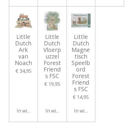
Little
Little
Little
Dutch
Dutch
Dutch
Ark
Vloerp
Magne
van
uzzel
tisch
Noach
Forest
Speelb
Friend
ord
€ 34,95
s FSC
Forest
Friend
€ 19,95
s FSC
€ 14,95
In winkelwagen
In winkelwagen
In winkelwagen