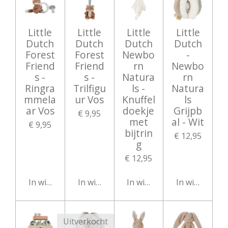
Little
Little
Little
Little
Dutch
Dutch
Dutch
Dutch
Forest
Forest
Newbo
-
Friend
Friend
rn
Newbo
s -
s -
Natura
rn
Ringra
Trilfigu
ls -
Natura
mmela
ur Vos
Knuffel
ls
ar Vos
doekje
Grijpb
€ 9,95
met
al - Wit
€ 9,95
bijtrin
€ 12,95
g
€ 12,95
In winkelwagen
In winkelwagen
In winkelwagen
In winkelwag
Uitverkocht