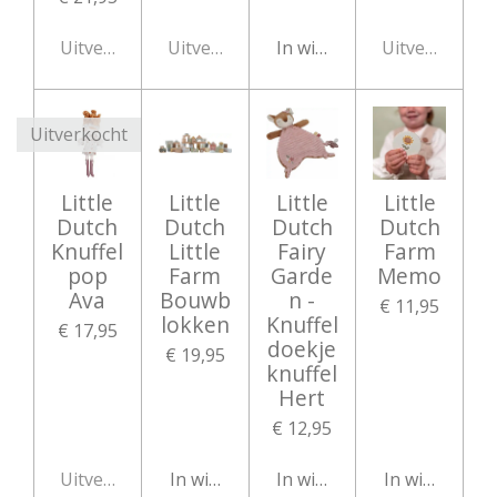
Uitverkocht
Uitverkocht
In winkelwagen
Uitverkocht
Uitverkocht
Little
Little
Little
Little
Dutch
Dutch
Dutch
Dutch
Knuffel
Little
Fairy
Farm
pop
Farm
Garde
Memo
Ava
Bouwb
n -
€ 11,95
lokken
Knuffel
€ 17,95
doekje
€ 19,95
knuffel
Hert
€ 12,95
Uitverkocht
In winkelwagen
In winkelwagen
In winkelwag