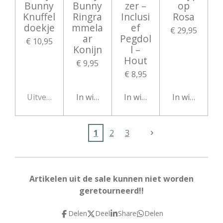
Bunny
Bunny
zer –
op
Knuffel
Ringra
Inclusi
Rosa
doekje
mmela
ef
€ 29,95
ar
Pegdol
€ 10,95
Konijn
l –
Hout
€ 9,95
€ 8,95
Uitverkocht
In winkelwagen
In winkelwagen
In winkelwag
1
2
3
Artikelen uit de sale kunnen niet worden
geretourneerd!!
Delen
Deel
Share
Delen