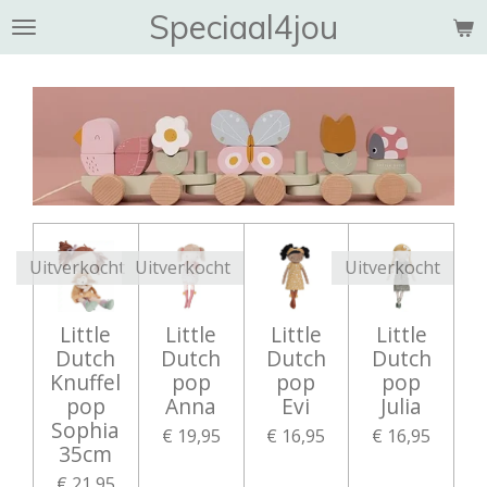
Speciaal4jou
Ga
direct
naar
de
hoofdinhoud
Uitverkocht
Uitverkocht
Uitverkocht
Little
Little
Little
Little
Dutch
Dutch
Dutch
Dutch
Knuffel
pop
pop
pop
pop
Anna
Evi
Julia
Sophia
€ 19,95
€ 16,95
€ 16,95
35cm
€ 21,95