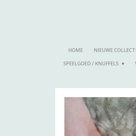
Ga
direct
naar
de
hoofdinhoud
HOME
NIEUWE COLLECT
SPEELGOED / KNUFFELS