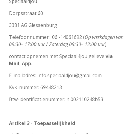
Speciaal4jou
Dorpsstraat 60
3381 AG Giessenburg
Telefoonnummer:
06 -14061692 (
Op werkdagen van
09:30– 17:00 uur
/
Zaterdag 09:30– 12:00 uur
)
contact opnemen met Speciaal4jou gelieve
via
Mail
,
App
.
E-mailadres: info.speciaal4jou@gmail.com
KvK-nummer: 69448213
Btw-identificatienummer: nl002110248b53
Artikel 3 - Toepasselijkheid