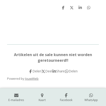
D
D
S
D
e
e
h
e
l
e
a
l
e
l
r
e
n
e
n
Artikelen uit de sale kunnen niet worden
geretourneerd!!
Delen
Deel
Share
Delen
Powered by
JouwWeb
E-mailadres
Kaart
Facebook
WhatsApp