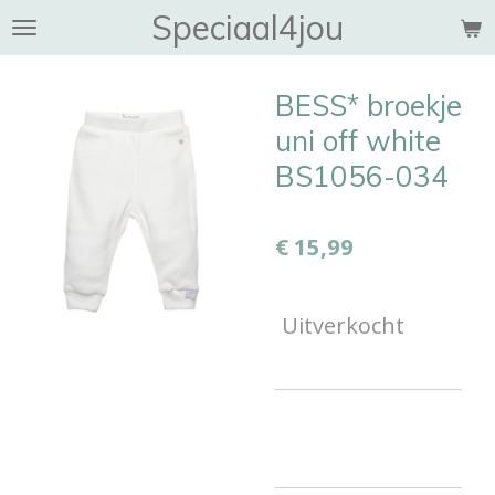
Speciaal4jou
Ga
direct
naar
BESS* broekje
de
hoofdinhoud
uni off white
BS1056-034
€ 15,99
Uitverkocht