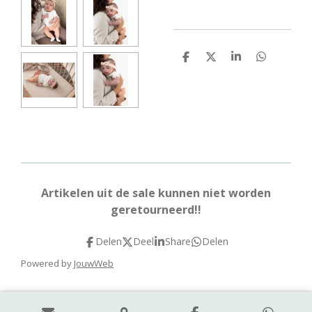
D
D
S
D
e
e
h
e
l
e
a
l
e
l
r
e
n
e
n
Artikelen uit de sale kunnen niet worden
geretourneerd!!
Delen
Deel
Share
Delen
Powered by
JouwWeb