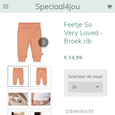
Speciaal4jou
Ga
direct
naar
Feetje So
de
hoofdinhoud
Very Loved -
Broek rib
€ 14,99
Selecteer de maat:
Uitverkocht