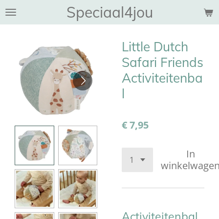
Speciaal4jou
Ga
direct
naar
Little Dutch
de
hoofdinhoud
Safari Friends
Activiteitenba
l
€ 7,95
In
winkelwage
Activiteitenbal