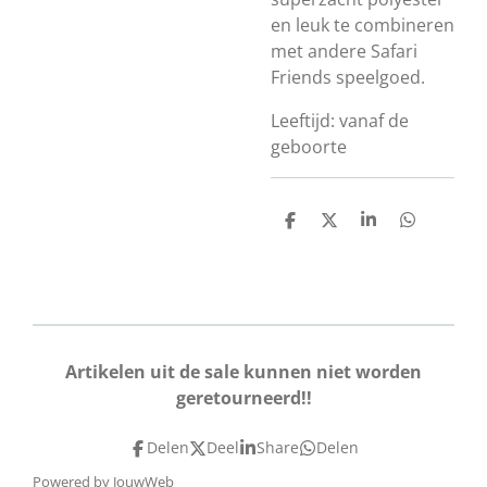
en leuk te combineren
met andere Safari
Friends speelgoed.
Leeftijd: vanaf de
geboorte
D
D
S
D
e
e
h
e
l
e
a
l
e
l
r
e
n
e
n
Artikelen uit de sale kunnen niet worden
geretourneerd!!
Delen
Deel
Share
Delen
Powered by
JouwWeb