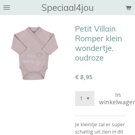
Speciaal4jou
Ga
direct
naar
Petit Villain
de
hoofdinhoud
Romper klein
wondertje,
oudroze
€ 8,95
In
winkelwage
Je kleintje zal er super
schattig uit zien in dit