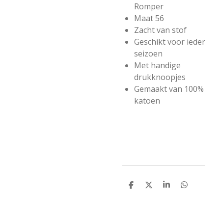
Romper
Maat 56
Zacht van stof
Geschikt voor ieder
seizoen
Met handige
drukknoopjes
Gemaakt van 100%
katoen
D
D
S
D
e
e
h
e
l
e
a
l
e
l
r
e
n
e
n