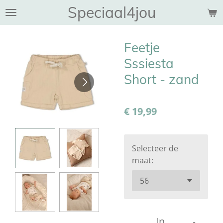
Speciaal4jou
Ga
direct
naar
Feetje
de
hoofdinhoud
Sssiesta
Short - zand
€ 19,99
Selecteer de
maat:
In