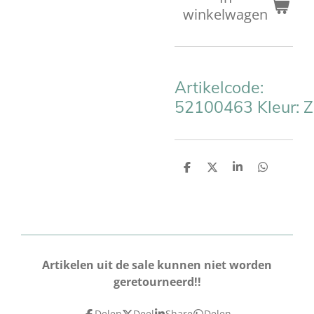
winkelwagen
Artikelcode:
52100463
Kleur:
Z
D
D
S
D
e
e
h
e
l
e
a
l
e
l
r
e
n
e
n
Artikelen uit de sale kunnen niet worden
geretourneerd!!
Delen
Deel
Share
Delen