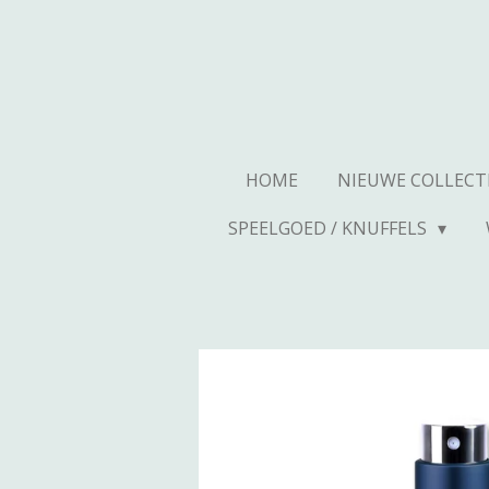
Ga
direct
naar
de
hoofdinhoud
HOME
NIEUWE COLLECT
SPEELGOED / KNUFFELS