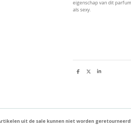
eigenschap van dit parfu
als sexy.
D
D
S
e
e
h
l
e
a
e
l
r
n
e
Artikelen uit de sale kunnen niet worden geretourneerd!