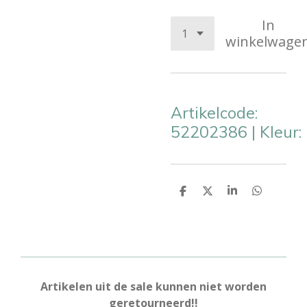
In
winkelwage
Artikelcode:
52202386
|
Kleur:
D
D
S
D
e
e
h
e
l
e
a
l
e
l
r
e
n
e
n
Artikelen uit de sale kunnen niet worden
geretourneerd!!