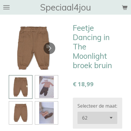
Speciaal4jou
Ga
direct
naar
Feetje
de
hoofdinhoud
Dancing in
The
Moonlight
broek bruin
€ 18,99
Selecteer de maat: