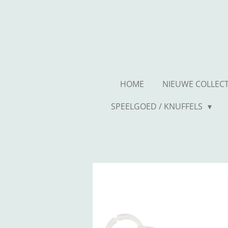
Ga
direct
naar
de
hoofdinhoud
HOME
NIEUWE COLLEC
SPEELGOED / KNUFFELS