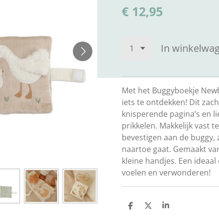
€ 12,95
In winkelwa
Met het Buggyboekje Newbor
iets te ontdekken! Dit zach
knisperende pagina’s en lie
prikkelen. Makkelijk vast 
bevestigen aan de buggy, 
naartoe gaat. Gemaakt van
kleine handjes. Een ideaal
voelen en verwonderen!
D
D
S
e
e
h