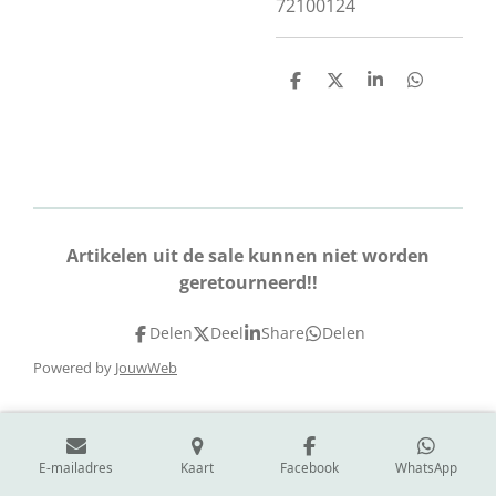
72100124
D
D
S
D
e
e
h
e
l
e
a
l
e
l
r
e
n
e
n
Artikelen uit de sale kunnen niet worden
geretourneerd!!
Delen
Deel
Share
Delen
Powered by
JouwWeb
E-mailadres
Kaart
Facebook
WhatsApp