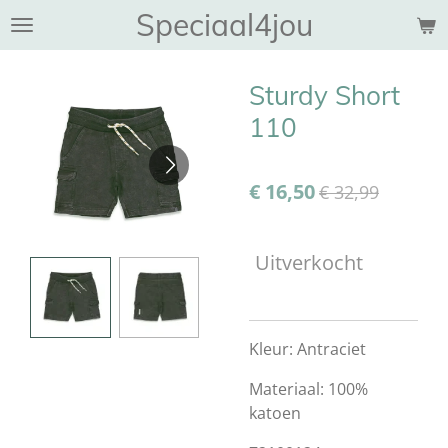
Speciaal4jou
Ga
direct
naar
Sturdy Short
de
hoofdinhoud
110
€ 16,50
€ 32,99
Uitverkocht
Kleur: Antraciet
Materiaal: 100%
katoen