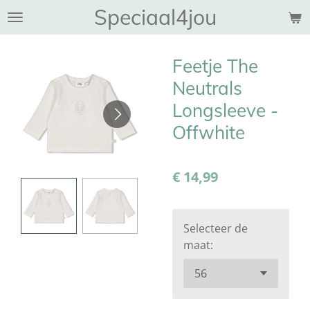
Speciaal4jou
Ga
direct
naar
Feetje The
de
hoofdinhoud
Neutrals
Longsleeve -
Offwhite
€ 14,99
Selecteer de
maat: