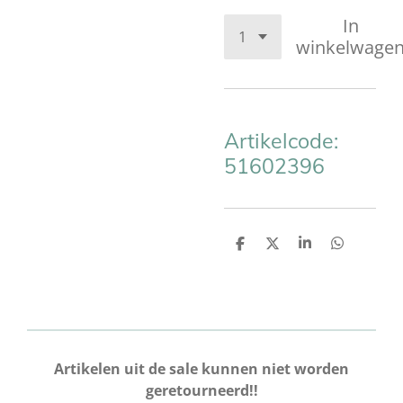
In
winkelwage
Artikelcode:
51602396
D
D
S
D
e
e
h
e
l
e
a
l
e
l
r
e
n
e
n
Artikelen uit de sale kunnen niet worden
geretourneerd!!