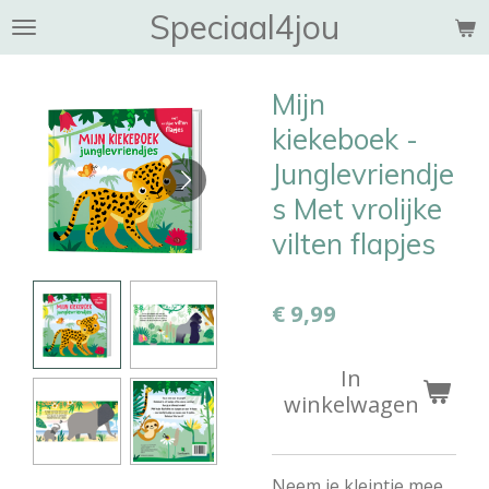
Speciaal4jou
Ga
direct
naar
Mijn
de
hoofdinhoud
kiekeboek -
Junglevriendje
s Met vrolijke
vilten flapjes
€ 9,99
In
winkelwagen
N
eem je kleintje mee