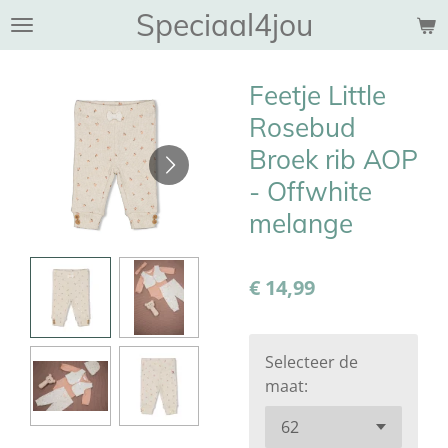
Speciaal4jou
Ga
direct
naar
Feetje Little
de
hoofdinhoud
Rosebud
Broek rib AOP
- Offwhite
melange
€ 14,99
Selecteer de
maat: