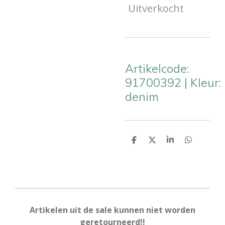
Uitverkocht
Artikelcode:
91700392
|
Kleur:
denim
D
D
S
D
e
e
h
e
l
e
a
l
e
l
r
e
n
e
n
Artikelen uit de sale kunnen niet worden
geretourneerd!!