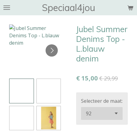
Speciaal4jou
Ga
direct
naar
Jubel Summer
de
hoofdinhoud
Denims Top -
L.blauw
denim
€ 15,00
€ 29,99
Selecteer de maat: