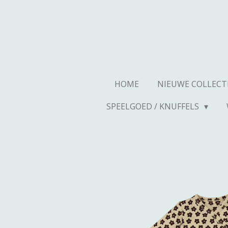
Ga
direct
naar
de
hoofdinhoud
HOME
NIEUWE COLLECT
SPEELGOED / KNUFFELS