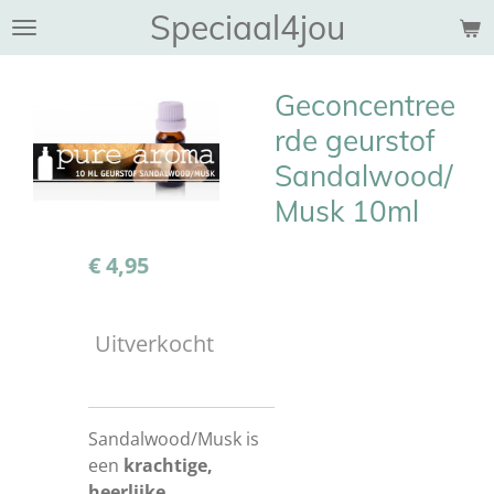
Speciaal4jou
Ga
direct
naar
Geconcentree
de
hoofdinhoud
rde geurstof
Sandalwood/
Musk 10ml
€ 4,95
Uitverkocht
Sandalwood/Musk is
een
krachtige,
heerlijke,