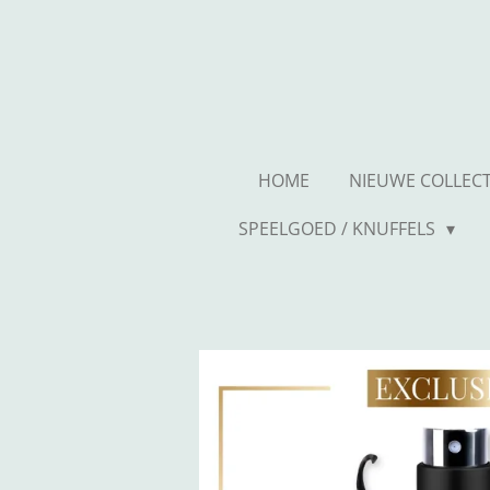
Ga
direct
naar
de
hoofdinhoud
HOME
NIEUWE COLLEC
SPEELGOED / KNUFFELS