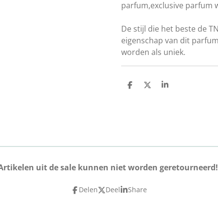
parfum,exclusive parfum 
De stijl die het beste de T
eigenschap van dit parfu
worden als uniek.
D
D
S
e
e
h
l
e
a
e
l
r
n
e
Artikelen uit de sale kunnen niet worden geretourneerd!
Delen
Deel
Share