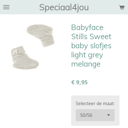
Speciaal4jou
Ga
direct
naar
Babyface
de
hoofdinhoud
Stills Sweet
baby slofjes
light grey
melange
€ 9,95
Selecteer de maat: