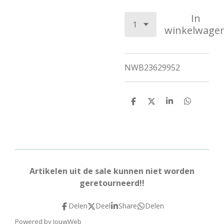
In
winkelwage
NWB23629952
D
D
S
D
e
e
h
e
l
e
a
l
e
l
r
e
n
e
n
Artikelen uit de sale kunnen niet worden
geretourneerd!!
Delen
Deel
Share
Delen
Powered by
JouwWeb