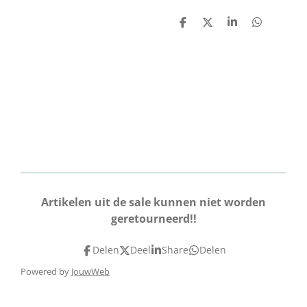
D
D
S
D
e
e
h
e
l
e
a
l
e
l
r
e
n
e
n
Artikelen uit de sale kunnen niet worden
geretourneerd!!
Delen
Deel
Share
Delen
Powered by
JouwWeb