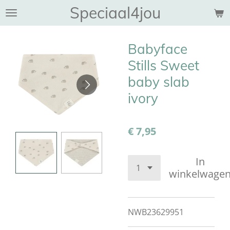
Speciaal4jou
Ga
direct
naar
Babyface
de
hoofdinhoud
Stills Sweet
baby slab
ivory
€ 7,95
In
winkelwage
NWB23629951