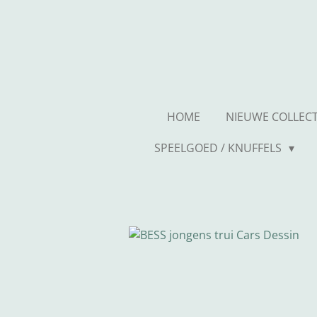
Ga
direct
naar
de
hoofdinhoud
HOME
NIEUWE COLLEC
SPEELGOED / KNUFFELS