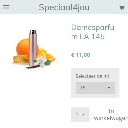
Speciaal4jou
Ga
direct
naar
Damesparfu
de
hoofdinhoud
m LA 145
€ 11,00
Selecteer de ml
In
winkelwage