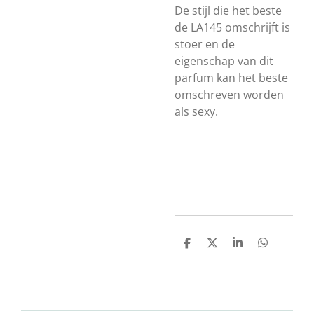
De stijl die het beste
de LA145 omschrijft is
stoer en de
eigenschap van dit
parfum kan het beste
omschreven worden
als sexy.
D
D
S
D
e
e
h
e
l
e
a
l
e
l
r
e
n
e
n